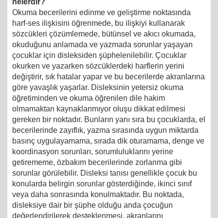
nelerdir?
Okuma becerilerini edinme ve geliştirme noktasında
harf-ses ilişkisini öğrenmede, bu ilişkiyi kullanarak
sözcükleri çözümlemede, bütünsel ve akıcı okumada,
okuduğunu anlamada ve yazmada sorunlar yaşayan
çocuklar için disleksiden şüphelenilebilir. Çocuklar
okurken ve yazarken sözcüklerdeki harflerin yerini
değiştirir, sık hatalar yapar ve bu becerilerde akranlarına
göre yavaşlık yaşarlar. Disleksinin yetersiz okuma
öğretiminden ve okuma öğrenilen dile hakim
olmamaktan kaynaklanmıyor oluşu dikkat edilmesi
gereken bir noktadır. Bunların yanı sıra bu çocuklarda, el
becerilerinde zayıflık, yazma sırasında uygun miktarda
basınç uygulayamama, sırada dik oturamama, denge ve
koordinasyon sorunları, sorumluluklarını yerine
getirememe, özbakım becerilerinde zorlanma gibi
sorunlar görülebilir. Disleksi tanısı genellikle çocuk bu
konularda belirgin sorunlar gösterdiğinde, ikinci sınıf
veya daha sonrasında konulmaktadır. Bu noktada,
disleksiye dair bir şüphe olduğu anda çocuğun
değerlendirilerek desteklenmesi, akranlarını