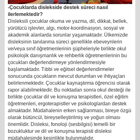
-Çocuklarda dislekside destek süreci nasıl
ilerlemektedir?
Disleksili çocuklar okuma ve yazma, dil, dikkat, bellek,
yürütücü işlevler, algı, motor-koordinasyon, sosyal ve
akademik alanlarda sorunlar yaşamaktadır. Ülkemizde
disleksinin tanılanma süreci genellikle ebeveynlerin
ve/veya sınıf öğretmenlerinin şüpheleriyle birlikte okul
psikolojik danışmanlık ve rehberlik öğretmenlerinin bu
çocukları değerlendirmeye yönlendirmesiyle
başlamaktadır. Tıbbi ve eğitsel değerlendirmeler
sonucunda çocukların mevcut durumları ve ihtiyaçları
belirlenmektedir. Çocuklar kaynaştırma öğrencisi olarak
rapor alabilmektedir. Bu noktadan sonra okul desteği ile
birlikte çocuklar dil ve konuşma terapistleri, özel eğitim
öğretmenleri, ergoterapistler ve psikologlardan destek
almaktadır. Müdahalenin erken sağlanması, bireye özgü
olarak bütüncül, bireyselleştirilmiş ve yoğun olması
önemlidir. Disleksi, fonoloji (sesbilgisi) temelli bir
bozukluktur ve dil ve konuşma terapisti disleksi
müdahalesinde kesinlikle bulunmalıdır.