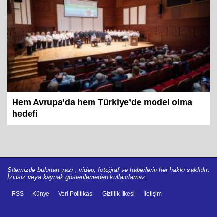
Hem Avrupa’da hem Türkiye’de model olma
hedefi
Sitemizde bulunan yazı , video, fotoğraf ve haberlerin her hakkı saklıdır.
İzinsiz veya kaynak gösterilemeden kullanılamaz.
RSS
Künye
Veri Politikası
Gizlilik İlkesi
İletişim