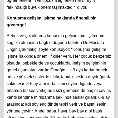
öğretmenlerinin ve çocukla ilgilenen her bireyin
farkındalığı büyük önem taşımaktadır” diyor.
Konuşma gelişimi işitme hakkında önemli bir
gösterge!
Bebek ve çocuklarda konuşma gelişiminin, işitmenin
sağlıklı olmasına bağlı olduğunu belirten Dr. Mustafa
Engin Çakmakçı şöyle konuşuyor: “Konuşma gelişimi
işitme hakkında önemli fikirler verir. Her çocuk benzersiz
olsa da, bebeklerde ve çocuklarda iletişim gelişiminin
genel aşamaları vardır: Örneğin; ilk 3 aya kadar bebek
ani ve yüksek seslerde irkilir, tanıdık sesleri duyduğunda
sakinleşir. 3-6 ay arasında; ismi söylendiğinde veya
ortamda bir ses varlığında sizi görmese de başını çevirir,
kendi kendine mırıldanma şeklinde sesler çıkarır. 6-9 ay
arasında; adı söylendiğinde tepki verir ve başını sesin
yönüne çevirir. Anne, baba, hayır, bay bay gibi basit
sözcükleri kavrayabilir. 10. ayda; bebekçe sesler, tek tek