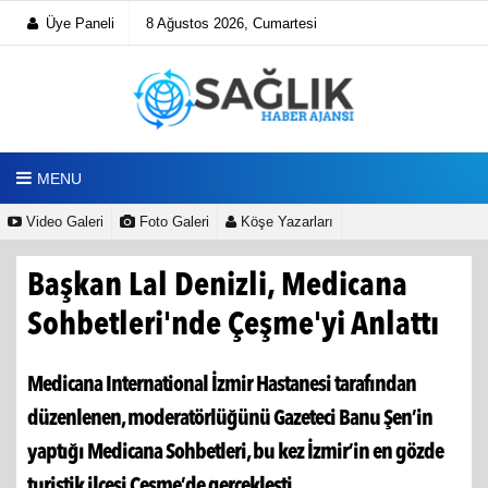
Üye Paneli
8 Ağustos 2026, Cumartesi
MENU
Video Galeri
Foto Galeri
Köşe Yazarları
Başkan Lal Denizli, Medicana
Sohbetleri'nde Çeşme'yi Anlattı
Medicana International İzmir Hastanesi tarafından
düzenlenen, moderatörlüğünü Gazeteci Banu Şen’in
yaptığı Medicana Sohbetleri, bu kez İzmir’in en gözde
turistik ilçesi Çeşme’de gerçekleşti.