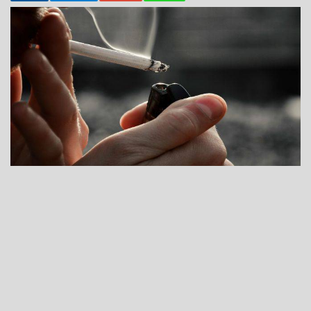
07 Ekim 2025 - 14:21
Arsenik, hidrojensiyanid, kadmiyum, benzen,
nitrozaminler ve krom gibi maddeler, sigaranın sağlığa
verdiği zararın en tehlikeli bileşenleri arasında yer
alıyor.
Acıbadem International Hastanesi Göğüs
Hastalıkları Uzmanı Prof. Dr. Bülent
Tutluoğlu,
sigaranın içeriğindeki zararlı maddeler