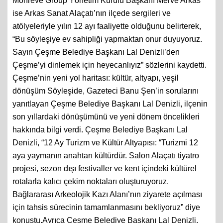
Monreve Group Yönetim Kurulu Başkanı Merve Arkas
ise Arkas Sanat Alaçatı’nın ilçede sergileri ve
atölyeleriyle yılın 12 ayı faaliyette olduğunu belirterek,
“Bu söyleşiye ev sahipliği yapmaktan onur duyuyoruz.
Sayın Çeşme Belediye Başkanı Lal Denizli’den
Çeşme’yi dinlemek için heyecanlıyız” sözlerini kaydetti.
Çeşme’nin yeni yol haritası: kültür, altyapı, yeşil
dönüşüm Söyleşide, Gazeteci Banu Şen’in sorularını
yanıtlayan Çeşme Belediye Başkanı Lal Denizli, ilçenin
son yıllardaki dönüşümünü ve yeni dönem öncelikleri
hakkında bilgi verdi. Çeşme Belediye Başkanı Lal
Denizli, “12 Ay Turizm ve Kültür Altyapısı: “Turizmi 12
aya yaymanın anahtarı kültürdür. Salon Alaçatı tiyatro
projesi, sezon dışı festivaller ve kent içindeki kültürel
rotalarla kalıcı çekim noktaları oluşturuyoruz.
Bağlararası Arkeolojik Kazı Alanı’nın ziyarete açılması
için tahsis sürecinin tamamlanmasını bekliyoruz” diye
konuştu.Ayrıca Çeşme Belediye Başkanı Lal Denizli,