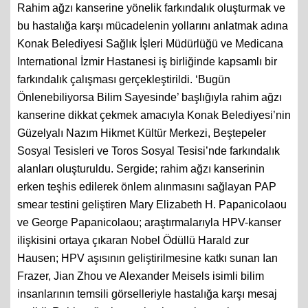
Rahim ağzı kanserine yönelik farkındalık oluşturmak ve
bu hastalığa karşı mücadelenin yollarını anlatmak adına
Konak Belediyesi Sağlık İşleri Müdürlüğü ve Medicana
International İzmir Hastanesi iş birliğinde kapsamlı bir
farkındalık çalışması gerçekleştirildi. ‘Bugün
Önlenebiliyorsa Bilim Sayesinde’ başlığıyla rahim ağzı
kanserine dikkat çekmek amacıyla Konak Belediyesi’nin
Güzelyalı Nazım Hikmet Kültür Merkezi, Beştepeler
Sosyal Tesisleri ve Toros Sosyal Tesisi’nde farkındalık
alanları oluşturuldu. Sergide; rahim ağzı kanserinin
erken teşhis edilerek önlem alınmasını sağlayan PAP
smear testini geliştiren Mary Elizabeth H. Papanicolaou
ve George Papanicolaou; araştırmalarıyla HPV-kanser
ilişkisini ortaya çıkaran Nobel Ödüllü Harald zur
Hausen; HPV aşısının geliştirilmesine katkı sunan Ian
Frazer, Jian Zhou ve Alexander Meisels isimli bilim
insanlarının temsili görselleriyle hastalığa karşı mesaj